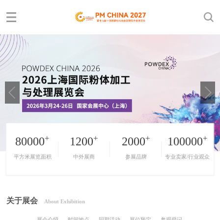
+
+
+
+
80000
1200
2000
100000
平方米展览面积
中外展商
参展品牌
专业卖家/行业观众
关于展会
About Exhibition
展会介绍
时间地点
同期活动
展位预定
参观登记