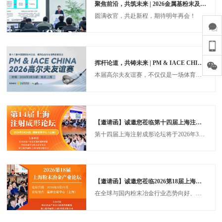
聚焦前沿，共筑未来 | 2026金属基粉末及复合材料论坛圆满落幕！
圆满收官，共赴新程，期待明年再会！
挥杆论道，共铸未来 | PM & IACE CHINA 2026高尔夫友谊赛诚邀您的参与！
本届高尔夫友谊赛，不仅仅是一场体育联谊，更是一个“移动的会客厅”和“无形的洽谈室”。我们旨在通过这场优雅的赛事，打破职场的正式藩篱，让嘉宾在享受运动乐趣的同时，以球会友，以友促商，在更广阔的维度上凝聚行业共识，激发跨界思考，共同构筑一个更加紧密、更有活力、面向未来的粉末冶金产业生态圈。诚邀您于技术研讨之余，置身绿茵，以球会友，畅叙未来。
【邀请函】诚邀您莅临第十四届上海注射成形论坛 ！
第十四届上海注射成形论坛将于2026年3月24日在国家会展中心（上海）隆重启幕！金属注射成形技术在现代工业中的发展历程扮演着重要的角色。随着电子信息、汽车制造、医疗器械、航空航天等下游市场的蓬勃发展，市场对轻量化、复杂形状和高精度的金属注射成形零部件需求也不断增长。
【邀请函】诚邀您莅临2026第18届上海粉末冶金产业论坛！
在全球与国内粉末冶金行业态势向好、前景广阔的 2026 年，第十八届上海粉末冶金产业论坛重磅启幕。面对市场高增长与竞争加剧的双重环境，以及国家制造业政策的新导向，本届论坛延续十七届办会积淀，以 “新政策、新市场、新产品、新材料、新工艺、新装备” 为核心，深度衔接最新学术与科研成果。