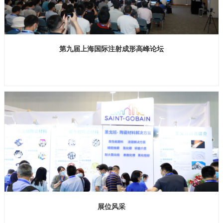
第九届上海国际注射成形高峰论坛
展位风采