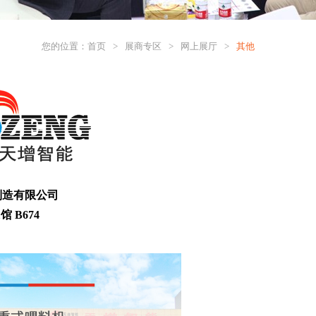
您的位置：
首页
>
展商专区
>
网上展厅
>
其他
制造有限公司
 B674