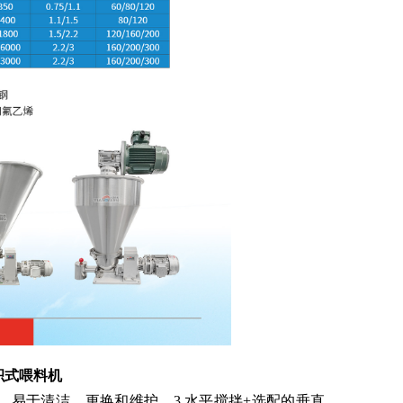
体积式喂料机
卸，易于清洁、更换和维护。3.水平搅拌+选配的垂直