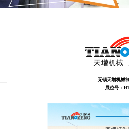
无锡天增机械
展位号：H1馆