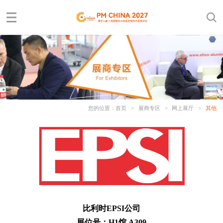
您的位置：
首页
>
展商专区
>
网上展厅
>
其他
比利时EPSI公司
展位号：H1馆 A309