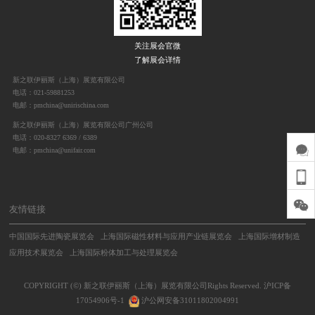
关注展会官微
了解展会详情
新之联伊丽斯（上海）展览有限公司
电话：021-59881253
电邮：pmchina@unirischina.com
新之联伊丽斯（上海）展览有限公司广州公司
电话：020-8327 6369 / 6389
电邮：pmchina@unifair.com
友情链接
中国国际先进陶瓷展览会
上海国际磁性材料与应用产业链展览会
上海国际增材制造
应用技术展览会
上海国际粉体加工与处理展览会
COPYRIGHT (©) 新之联伊丽斯（上海）展览有限公司Rights Reserved.
沪ICP备
17054906号-1
沪公网安备31011802004991