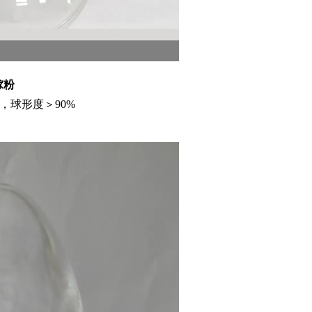
镓粉
5，球形度＞90%