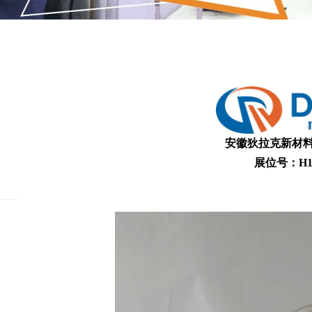
安徽狄拉克新材
展位号：H1馆