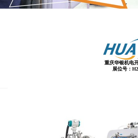
重庆华银机电
展位号：H2馆