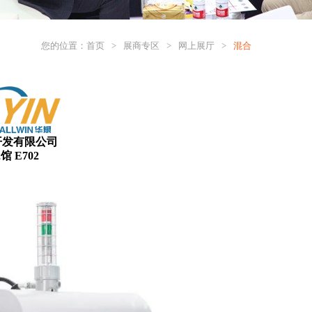
您的位置：
首页
>
展商专区
>
网上展厅
>
混合
开发有限公司
 E702