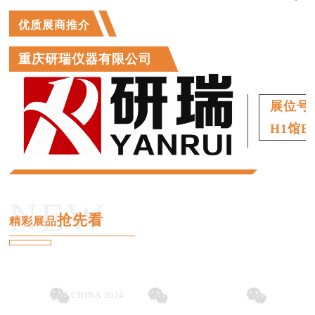
优质展商推介
重庆研瑞仪器有限公司
展位号
H1馆B5
NEW
抢先看
精彩展品
氧氮氢分析仪
01
PM CHINA 2024