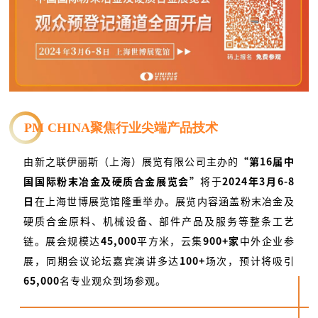
PM CHINA
聚焦行业尖端产品技术
由新之联伊丽斯（上海）展览有限公司主办的
“第16届中
国国际粉末冶金及硬质合金展览会”
将于
2024年3月6-8
日
在上海世博展览馆隆重举办。展览内容涵盖粉末冶金及
硬质合金原料、机械设备、部件产品及服务等整条工艺
链。展会规模达
45,000
平方米，云集
900+家
中外企业参
展，同期会议论坛嘉宾演讲多达
100+
场次，预计将吸引
65,000
名专业观众到场参观。