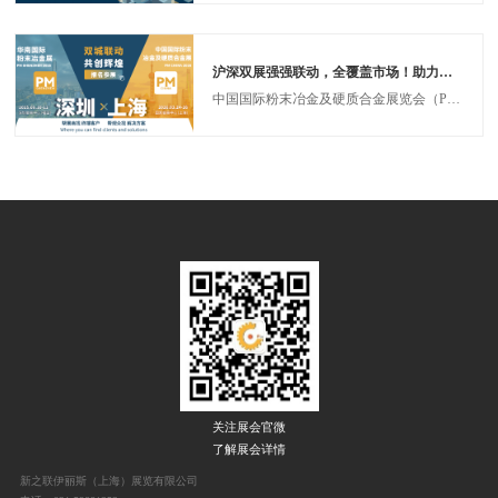
沪深双展强强联动，全覆盖市场！助力拓客！
中国国际粉末冶金及硬质合金展览会（PM CHINA）历经十七载精耕细作，已发展成为全球规格最高、产业链覆盖最全的行业旗舰盛会。2026年度盛会定档于3月24-26日，将在国家会展中心（上海）以55,000+㎡的宏大规模全新启幕，汇聚海内外1,000余家中外知名企业，打造全球粉末冶金及硬质合金领域的"创新策源地"与"商贸枢纽站"，专业观众预计突破80,000人次，将为您打开万亿级市场的战略窗口！
关注展会官微
了解展会详情
新之联伊丽斯（上海）展览有限公司