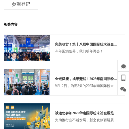
参观登记
相关内容
完美收官！第十八届中国国际粉末冶金及硬质合金展圆满落幕，三天先进制造盛宴铸就产业新标杆！
今年圆满落幕，我们明年再会！
全链赋能，成果斐然！2025华南国际粉末冶金与先进陶瓷展览会圆满落幕！
9月12日，为期3天的2025华南国际粉末冶金与先进陶瓷展览会（PM & IACE SHENZHEN 2025）在深圳会展中心(福田)2号馆正式落下帷幕。作为华南地区先进材料领域的年度盛会，本届展会凭借覆盖全产业链的展示、精准高效的商贸对接与深度多元的技术交流，交出亮眼答卷。三天累计接待专业买家和行业观众19458人次，来自32个国家和地区，为华南先进制造产业发展注入强劲动能。
诚邀您参加2025华南国际粉末冶金展览会！
为助推行业不断发展，新之联伊丽斯展览公司主办的华南国际粉末冶金展览会(PM SHENZHEN 2025)将于2025年9月10至12日在深圳会展中心福田展馆2号馆隆重举办！届时将携手300家展商在面积超30,000平方米的展厅内集中展出粉末冶金领域的高性能原材料、前沿技术设备、开创性产品及行业领先的解决方案，推动华南先进制造市场迸发新动能，带来海量发展机遇！