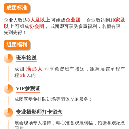
成团标准
8人及以上
企业团
10家及
企业人数达
可组成
，企业数达到
以上
协会团
可组成
。成团即可享受多重福利，名额有限，
先到先得！
组团福利
1
班车接送
满15人
成团
即享免费班车接送，距离展馆单程车
3h
程
以内；
2
VIP参观证
成团享受免排队进场等团体 VIP 服务；
3
专业摄影师打卡留念
展会现场专人接待，精心准备观展横幅，拍摄参观纪念
照片；