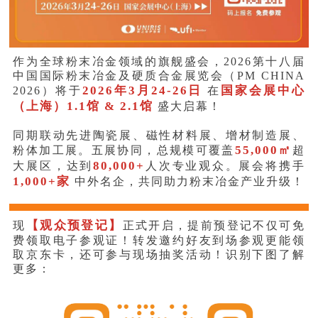
作为全球粉末冶金领域的旗舰盛会，2026第十八届
中国国际粉末冶金及硬质合金展览会（PM CHINA
2026年3月24-26日
国家会展中心
2026）将于
在
（上海）1.1馆 & 2.1馆
盛大启幕！
同期联动先进陶瓷展、磁性材料展、增材制造展、
55,000
㎡
粉体加工展。五展协同，总规模可覆盖
超
80,000+
大展区，达到
人次专业观众。展会将携手
1,000+家
中外名企，共同助力粉末冶金产业升级！
【观众预登记】
现
正式开启，提前预登记不仅可免
费领取电子参观证！转发邀约好友到场参观更能领
取京东卡，还可参与现场抽奖活动！识别下图了解
更多：