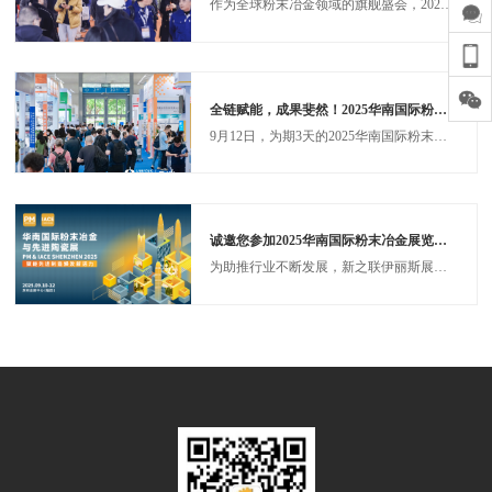
作为全球粉末冶金领域的旗舰盛会，2026第十八届中国国际粉末冶金及硬质合金展览会（PM CHINA 2026）将于2026年3月24-26日 在国家会展中心（上海）1.1馆 & 2.1馆 盛大启幕！同期联动先进陶瓷展、磁性材料展、增材制造展、粉体加工展。五展协同，总规模可覆盖55,000㎡超大展区，达到80,000+人次专业观众。展会将携手1,000+家 中外名企，共同助力粉末冶金产业升级！
全链赋能，成果斐然！2025华南国际粉末冶金与先进陶瓷展览会圆满落幕！
9月12日，为期3天的2025华南国际粉末冶金与先进陶瓷展览会（PM & IACE SHENZHEN 2025）在深圳会展中心(福田)2号馆正式落下帷幕。作为华南地区先进材料领域的年度盛会，本届展会凭借覆盖全产业链的展示、精准高效的商贸对接与深度多元的技术交流，交出亮眼答卷。三天累计接待专业买家和行业观众19458人次，来自32个国家和地区，为华南先进制造产业发展注入强劲动能。
诚邀您参加2025华南国际粉末冶金展览会！
为助推行业不断发展，新之联伊丽斯展览公司主办的华南国际粉末冶金展览会(PM SHENZHEN 2025)将于2025年9月10至12日在深圳会展中心福田展馆2号馆隆重举办！届时将携手300家展商在面积超30,000平方米的展厅内集中展出粉末冶金领域的高性能原材料、前沿技术设备、开创性产品及行业领先的解决方案，推动华南先进制造市场迸发新动能，带来海量发展机遇！