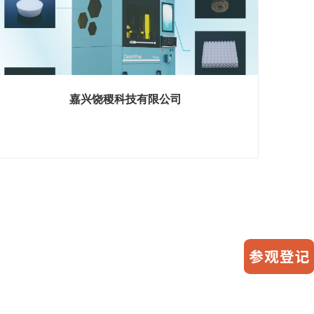
嘉兴饶稷科技有限公司
展位号 H2馆 D418