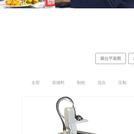
展位平面图
全部
原辅料
制粉
混合
压制