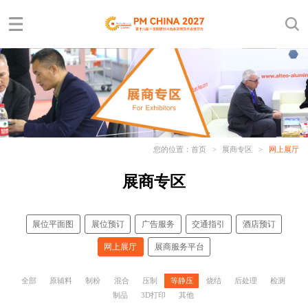
您的位置：
首页
>
展商专区
>
网上展厅
展商专区
展位平面图
展位预订
广告服务
交通指引
酒店预订
网上展厅
展商服务平台
全部
原辅料
制粉
混合
压制
等静压
烧结
后处理
检测
制品
3D打印
其他