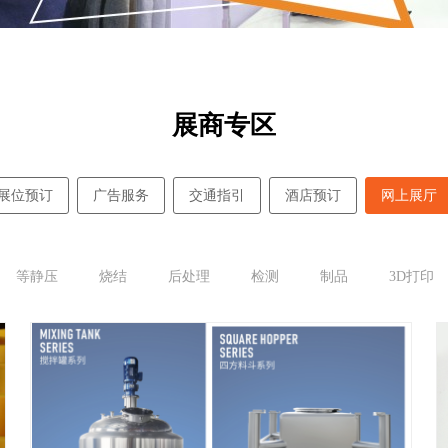
展商专区
展位预订
广告服务
交通指引
酒店预订
网上展厅
等静压
烧结
后处理
检测
制品
3D打印