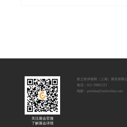
展位号：H2馆 E152
新之联伊丽斯（上海）展览有限
电话：021-59881253
电邮：pmchina@unirischina.com
关注展会官微
了解展会详情