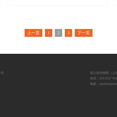
展位号：H1馆 B1056
上一页
1
2
3
下一页
公司
新之联伊丽斯（上
电话：020-8327 6369
电邮：pmchina@unifa