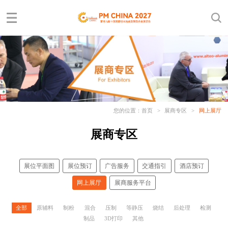
您的位置：
首页
>
展商专区
>
网上展厅
展商专区
展位平面图
展位预订
广告服务
交通指引
酒店预订
网上展厅
展商服务平台
全部
原辅料
制粉
混合
压制
等静压
烧结
后处理
检测
制品
3D打印
其他