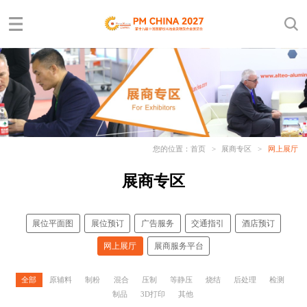
您的位置：
首页
>
展商专区
>
网上展厅
展商专区
展位平面图
展位预订
广告服务
交通指引
酒店预订
网上展厅
展商服务平台
全部
原辅料
制粉
混合
压制
等静压
烧结
后处理
检测
制品
3D打印
其他